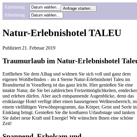
Anreisetag
Abreisetag
Natur-Erlebnishotel TALEU
Publiziert
21. Februar 2019
Traumurlaub im Natur-Erlebnishotel Tale
Entfliehen Sie dem Alltag und widmen Sie sich voll und ganz dem
eigenen Wohlbefinden – im 4 Sterne Natur-Erlebnishotel Taleu im
Brandnertal in Vorarlberg ist das ganz leicht. Hier genießen Sie eine
intakte Natur, die Sie bei zahlreichen Freizeitmöglichkeiten, entdecke
und erleben dürfen. Aber auch entspannende Augenblicke, denn das
erstklassige Hotel verfügt über einen hauseigenen Wellnessbereich, mi
einem vielfältigen Verwöhnprogramm, das Körper, Geist und Seele in
Einklang bringt. Genießen Sie die kostbaren Urlaubstage und tanken
Sie dabei neue Kraft und Energie! Wir wünschen Ihnen eine schöne
Zeit!
Spannend, Erholsam und