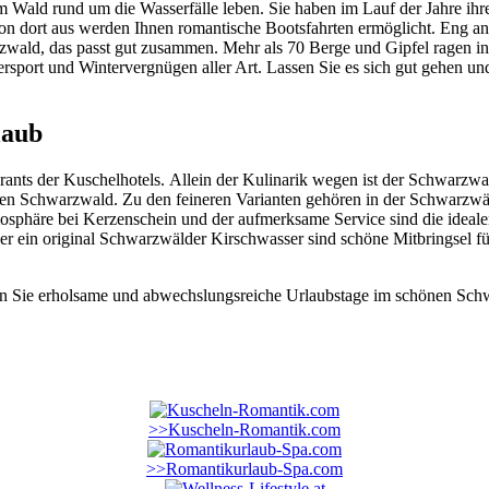
 im Wald rund um die Wasserfälle leben. Sie haben im Lauf der Jahre i
n dort aus werden Ihnen romantische Bootsfahrten ermöglicht. Eng an
zwald, das passt gut zusammen. Mehr als 70 Berge und Gipfel ragen 
rsport und Wintervergnügen aller Art. Lassen Sie es sich gut gehen un
laub
taurants der Kuschelhotels. Allein der Kulinarik wegen ist der Schwarz
en Schwarzwald. Zu den feineren Varianten gehören in der Schwarzwä
häre bei Kerzenschein und der aufmerksame Service sind die idealen
r ein original Schwarzwälder Kirschwasser sind schöne Mitbringsel für
gen Sie erholsame und abwechslungsreiche Urlaubstage im schönen Sch
>>Kuscheln-Romantik.com
>>Romantikurlaub-Spa.com