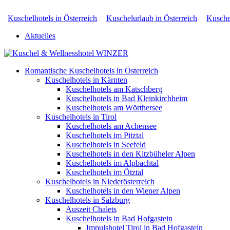
Kuschelhotels in Österreich
Kuschelurlaub in Österreich
Kuschel
Aktuelles
Romantische Kuschelhotels in Österreich
Kuschelhotels in Kärnten
Kuschelhotels am Katschberg
Kuschelhotels in Bad Kleinkirchheim
Kuschelhotels am Wörthersee
Kuschelhotels in Tirol
Kuschelhotels am Achensee
Kuschelhotels im Pitztal
Kuschelhotels in Seefeld
Kuschelhotels in den Kitzbüheler Alpen
Kuschelhotels im Alpbachtal
Kuschelhotels im Ötztal
Kuschelhotels in Niederösterreich
Kuschelhotels in den Wiener Alpen
Kuschelhotels in Salzburg
Auszeit Chalets
Kuschelhotels in Bad Hofgastein
Impulshotel Tirol in Bad Hofgastein