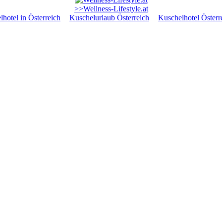
>>Wellness-Lifestyle.at
hotel in Österreich
Kuschelurlaub Österreich
Kuschelhotel Österr