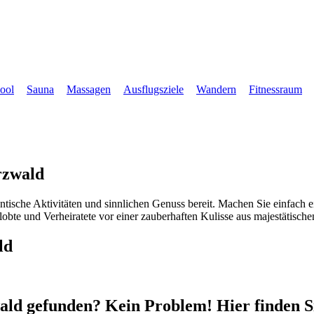
ool
Sauna
Massagen
Ausflugsziele
Wandern
Fitnessraum
rzwald
tische Aktivitäten und sinnlichen Genuss bereit. Machen Sie einfach 
rlobte und Verheiratete vor einer zauberhaften Kulisse aus majestätisc
ld
ld gefunden? Kein Problem! Hier finden Sie