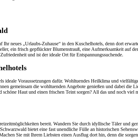
ald
uf Ihr neues „Urlaubs-Zuhause“ in den Kuschelhotels, denn dort erwart
teller, ein frisch gepflückter Blumenstrauß, eine Aufmerksamkeit auf 
 Zufriedenheit und ist der ideale Ort für Entspannungssuchende.
elhotels
els ideale Voraussetzungen dafür. Wohltuendes Heilklima und vielfält
nnen gemeinsam die wohltuenden Angebote genießen und dabei die Li
d schöne Haut und einen frischen Teint sorgen? All das und noch viel
Freizeitmöglichkeiten bereit. Wandern Sie durch idyllische Täler und g
chwarzwald bietet eine fast unendliche Fülle an historischen Sehenswü
Machen Sie mit Ihrem Liebsten einen Ausflug dort hin, denn die sorge