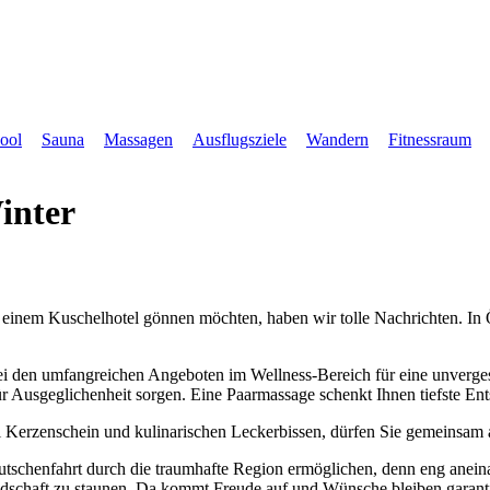
ool
Sauna
Massagen
Ausflugsziele
Wandern
Fitnessraum
inter
 in einem Kuschelhotel gönnen möchten, haben wir tolle Nachrichten. In
ei den umfangreichen Angeboten im Wellness-Bereich für eine unverges
für Ausgeglichenheit sorgen. Eine Paarmassage schenkt Ihnen tiefste 
bei Kerzenschein und kulinarischen Leckerbissen, dürfen Sie gemeinsa
 Kutschenfahrt durch die traumhafte Region ermöglichen, denn eng anein
dschaft zu staunen. Da kommt Freude auf und Wünsche bleiben garantie