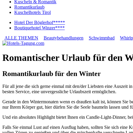
Kuscheln & Romantik
Romantikurlaub
Kuschelhotels Tirol
Hotel Der Böglerhof*****
Boutiquehotel Winzer****
ALLE THEMEN
Beautybehandlungen
Schwimmbad
Whirlp
Romantischer Urlaub für den W
Romantikurlaub für den Winter
Für all jene die sich gerne einmal mit den/der Liebsten eine Auszeit
besten Service, eine unvergessliche Urlaubszeit ermöglichen.
Gerade in den Wintermonaten wenn es draußen kalt ist, können Sie b
nur Ihrem Körper gut, hier dürfen Sie die Seele baumeln lassen und 
Und ein absolutes Highlight bietet Ihnen ein Candle-Light-Dinner, 
Falls Sie einmal Lust auf einen Ausflug haben, sollten Sie sich eine
vollen Zügen zu genießen und über die märchenhafte verschneite Lan